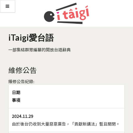
iTaigi愛台語
一部集結群眾編纂的開放台語辭典
維修公告
維修公告紀錄:
日期
事項
2024.11.29
由於後台仍收到大量惡意廣告，「貢獻新講法」暫且關閉。