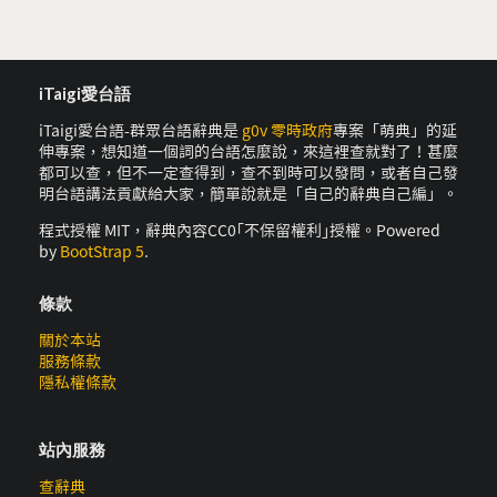
iTaigi愛台語
iTaigi愛台語-群眾台語辭典是
g0v 零時政府
專案「萌典」的延
伸專案，想知道一個詞的台語怎麼說，來這裡查就對了！甚麼
都可以查，但不一定查得到，查不到時可以發問，或者自己發
明台語講法貢獻給大家，簡單說就是「自己的辭典自己編」。
程式授權 MIT，辭典內容CC0｢不保留權利｣授權。Powered
by
BootStrap 5
.
條款
關於本站
服務條款
隱私權條款
站內服務
查辭典