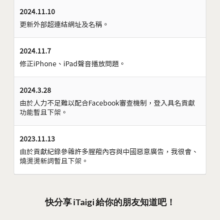
2024.11.10
更新外部超連結網址及名稱。
2024.11.7
修正iPhone、iPad聲音播放問題。
2024.3.28
由於人力不足難以配合Facebook審查機制，登入具名貢獻
功能暫且下架。
2023.11.13
由於貢獻紀錄參雜許多腥羶內容與中國惡意廣告，我很會、
燒燙燙新詞暫且下架。
快分享 iTaigi 給你的朋友知道吧！