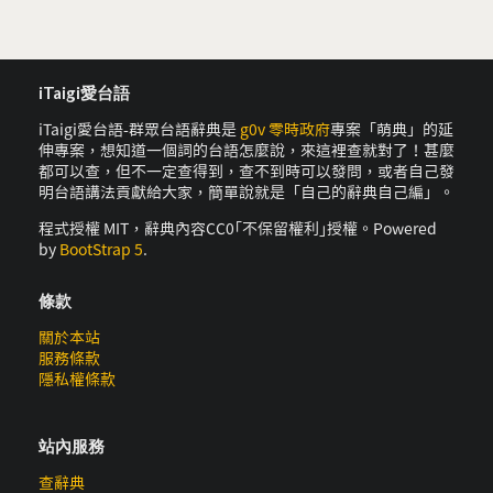
iTaigi愛台語
iTaigi愛台語-群眾台語辭典是
g0v 零時政府
專案「萌典」的延
伸專案，想知道一個詞的台語怎麼說，來這裡查就對了！甚麼
都可以查，但不一定查得到，查不到時可以發問，或者自己發
明台語講法貢獻給大家，簡單說就是「自己的辭典自己編」。
程式授權 MIT，辭典內容CC0｢不保留權利｣授權。Powered
by
BootStrap 5
.
條款
關於本站
服務條款
隱私權條款
站內服務
查辭典