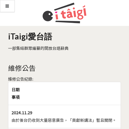
iTaigi愛台語
一部集結群眾編纂的開放台語辭典
維修公告
維修公告紀錄:
日期
事項
2024.11.29
由於後台仍收到大量惡意廣告，「貢獻新講法」暫且關閉。