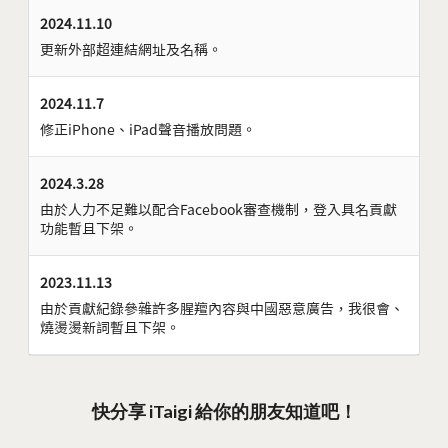
2024.11.10
更新外部超連結網址及名稱。
2024.11.7
修正iPhone、iPad聲音播放問題。
2024.3.28
由於人力不足難以配合Facebook審查機制，登入具名貢獻
功能暫且下架。
2023.11.13
由於貢獻紀錄參雜許多腥羶內容與中國惡意廣告，我很會、
燒燙燙新詞暫且下架。
快分享 iTaigi 給你的朋友知道吧！