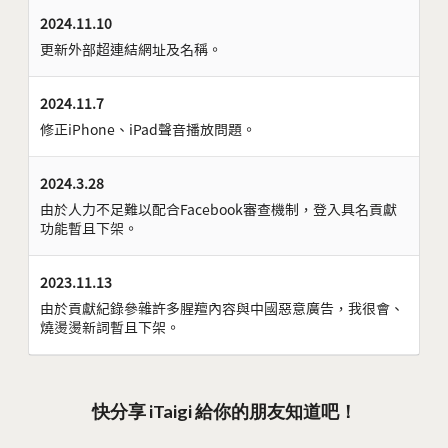
2024.11.10
更新外部超連結網址及名稱。
2024.11.7
修正iPhone、iPad聲音播放問題。
2024.3.28
由於人力不足難以配合Facebook審查機制，登入具名貢獻
功能暫且下架。
2023.11.13
由於貢獻紀錄參雜許多腥羶內容與中國惡意廣告，我很會、
燒燙燙新詞暫且下架。
快分享 iTaigi 給你的朋友知道吧！