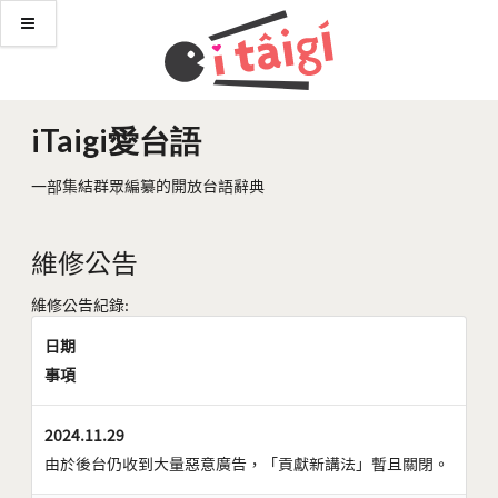
iTaigi愛台語
一部集結群眾編纂的開放台語辭典
維修公告
維修公告紀錄:
日期
事項
2024.11.29
由於後台仍收到大量惡意廣告，「貢獻新講法」暫且關閉。