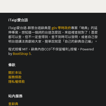
iTaigi愛台語
iTaigi愛台語-群眾台語辭典是
g0v 零時政府
專案「萌典」的延
伸專案，想知道一個詞的台語怎麼說，來這裡查就對了！甚麼
都可以查，但不一定查得到，查不到時可以發問，或者自己發
明台語講法貢獻給大家，簡單說就是「自己的辭典自己編」。
程式授權 MIT，辭典內容CC0｢不保留權利｣授權。Powered
by
BootStrap 5
.
條款
關於本站
服務條款
隱私權條款
站內服務
查辭典