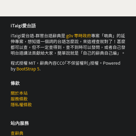
iTaigi愛台語
iTaigi愛台語-群眾台語辭典是
g0v 零時政府
專案「萌典」的延
伸專案，想知道一個詞的台語怎麼說，來這裡查就對了！甚麼
都可以查，但不一定查得到，查不到時可以發問，或者自己發
明台語講法貢獻給大家，簡單說就是「自己的辭典自己編」。
程式授權 MIT，辭典內容CC0｢不保留權利｣授權。Powered
by
BootStrap 5
.
條款
關於本站
服務條款
隱私權條款
站內服務
查辭典