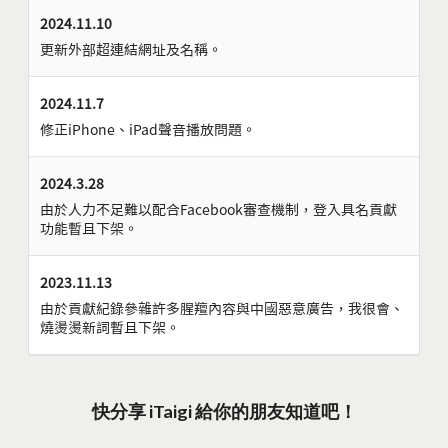
2024.11.10
更新外部超連結網址及名稱。
2024.11.7
修正iPhone、iPad聲音播放問題。
2024.3.28
由於人力不足難以配合Facebook審查機制，登入具名貢獻
功能暫且下架。
2023.11.13
由於貢獻紀錄參雜許多腥羶內容與中國惡意廣告，我很會、
燒燙燙新詞暫且下架。
快分享 iTaigi 給你的朋友知道吧！