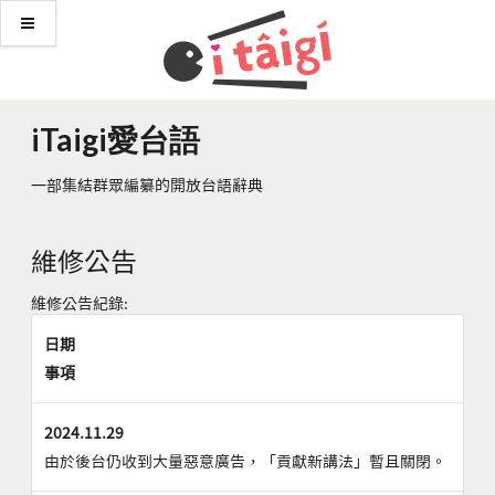
iTaigi愛台語
一部集結群眾編纂的開放台語辭典
維修公告
維修公告紀錄:
日期
事項
2024.11.29
由於後台仍收到大量惡意廣告，「貢獻新講法」暫且關閉。