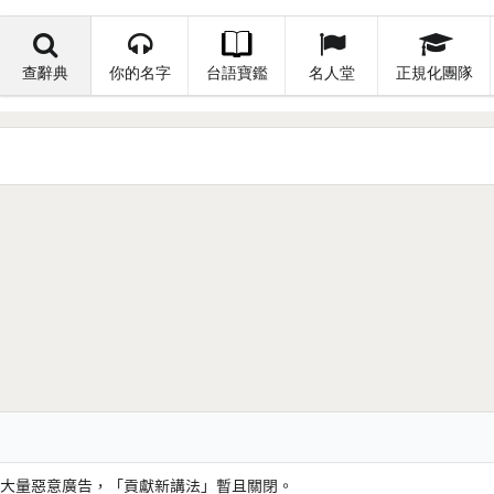
查辭典
你的名字
台語寶鑑
名人堂
正規化團隊
大量惡意廣告，「貢獻新講法」暫且關閉。