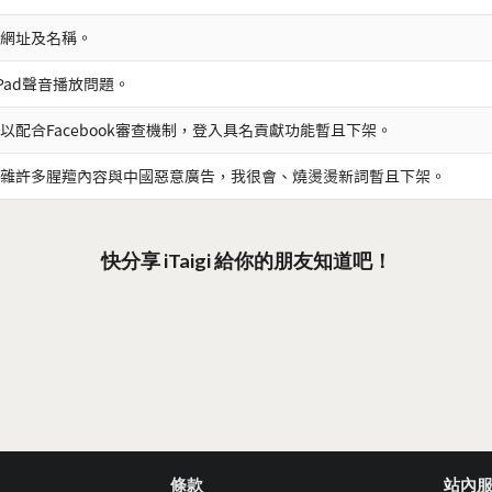
網址及名稱。
iPad聲音播放問題。
以配合Facebook審查機制，登入具名貢獻功能暫且下架。
雜許多腥羶內容與中國惡意廣告，我很會、燒燙燙新詞暫且下架。
快分享 iTaigi 給你的朋友知道吧！
條款
站內