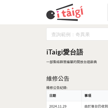
iTaigi愛台語
一部集結群眾編纂的開放台語辭典
維修公告
維修公告紀錄:
日期
事項
2024.11.29
由於後台仍收到