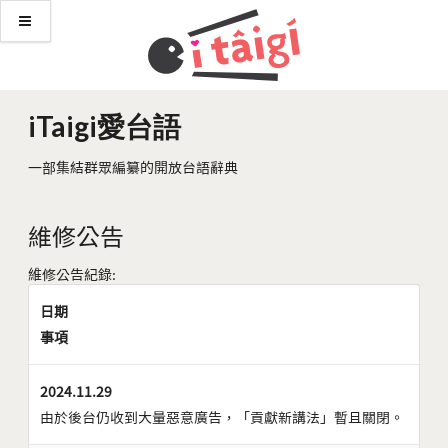
iTaigi愛台語
一部集結群眾編纂的開放台語辭典
維修公告
維修公告紀錄:
日期
事項
2024.11.29
由於後台仍收到大量惡意廣告，「貢獻新講法」暫且關閉。