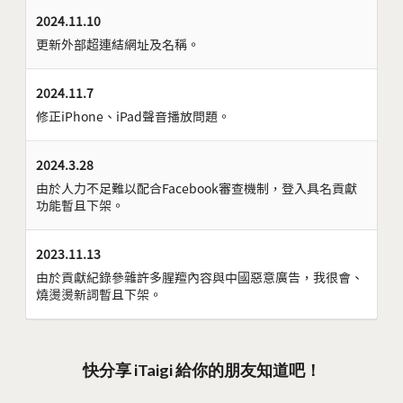
2024.11.10
更新外部超連結網址及名稱。
2024.11.7
修正iPhone、iPad聲音播放問題。
2024.3.28
由於人力不足難以配合Facebook審查機制，登入具名貢獻
功能暫且下架。
2023.11.13
由於貢獻紀錄參雜許多腥羶內容與中國惡意廣告，我很會、
燒燙燙新詞暫且下架。
快分享 iTaigi 給你的朋友知道吧！