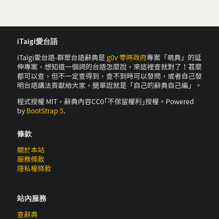
iTaigi愛台語
iTaigi愛台語-群眾台語辭典是
g0v 零時政府
專案「萌典」的延
伸專案，想知道一個詞的台語怎麼說，來這裡查就對了！甚麼
都可以查，但不一定查得到，查不到時可以發問，或者自己發
明台語講法貢獻給大家，簡單說就是「自己的辭典自己編」。
程式授權 MIT，辭典內容CC0｢不保留權利｣授權。Powered
by
BootStrap 5
.
條款
關於本站
服務條款
隱私權條款
站內服務
查辭典