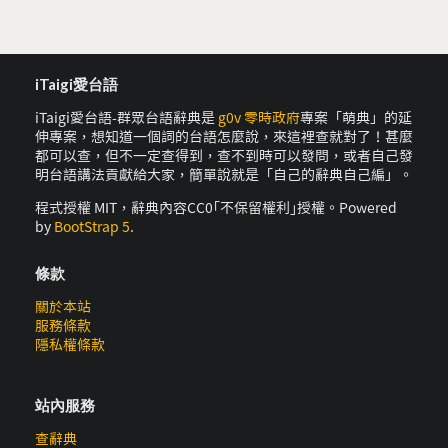
iTaigi愛台語
iTaigi愛台語-群眾台語辭典是
g0v 零時政府
專案「萌典」的延
伸專案，想知道一個詞的台語怎麼說，來這裡查就對了！甚麼
都可以查，但不一定查得到，查不到時可以發問，或者自己發
明台語講法貢獻給大家，簡單說就是「自己的辭典自己編」。
程式授權 MIT，辭典內容CC0｢不保留權利｣授權。Powered
by
BootStrap 5
.
條款
關於本站
服務條款
隱私權條款
站內服務
查辭典