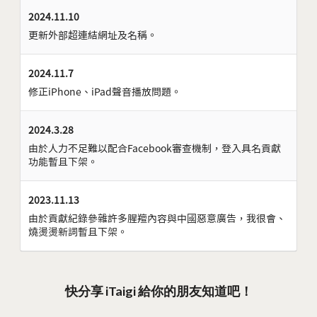
2024.11.10
更新外部超連結網址及名稱。
2024.11.7
修正iPhone、iPad聲音播放問題。
2024.3.28
由於人力不足難以配合Facebook審查機制，登入具名貢獻
功能暫且下架。
2023.11.13
由於貢獻紀錄參雜許多腥羶內容與中國惡意廣告，我很會、
燒燙燙新詞暫且下架。
快分享 iTaigi 給你的朋友知道吧！