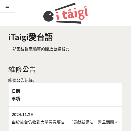
iTaigi愛台語
一部集結群眾編纂的開放台語辭典
維修公告
維修公告紀錄:
日期
事項
2024.11.29
由於後台仍收到大量惡意廣告，「貢獻新講法」暫且關閉。