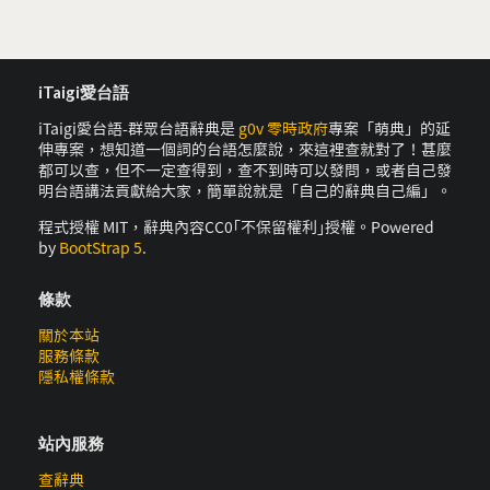
iTaigi愛台語
iTaigi愛台語-群眾台語辭典是
g0v 零時政府
專案「萌典」的延
伸專案，想知道一個詞的台語怎麼說，來這裡查就對了！甚麼
都可以查，但不一定查得到，查不到時可以發問，或者自己發
明台語講法貢獻給大家，簡單說就是「自己的辭典自己編」。
程式授權 MIT，辭典內容CC0｢不保留權利｣授權。Powered
by
BootStrap 5
.
條款
關於本站
服務條款
隱私權條款
站內服務
查辭典