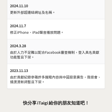
2024.11.10
更新外部超連結網址及名稱。
2024.11.7
修正iPhone、iPad聲音播放問題。
2024.3.28
由於人力不足難以配合Facebook審查機制，登入具名貢獻
功能暫且下架。
2023.11.13
由於貢獻紀錄參雜許多腥羶內容與中國惡意廣告，我很會、
燒燙燙新詞暫且下架。
快分享 iTaigi 給你的朋友知道吧！