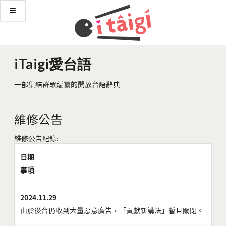
iTaigi愛台語
一部集結群眾編纂的開放台語辭典
維修公告
維修公告紀錄:
日期
事項
2024.11.29
由於後台仍收到大量惡意廣告，「貢獻新講法」暫且關閉。