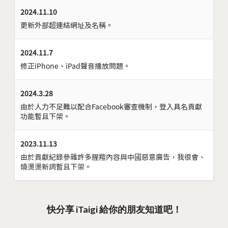
2024.11.10
更新外部超連結網址及名稱。
2024.11.7
修正iPhone、iPad聲音播放問題。
2024.3.28
由於人力不足難以配合Facebook審查機制，登入具名貢獻
功能暫且下架。
2023.11.13
由於貢獻紀錄參雜許多腥羶內容與中國惡意廣告，我很會、
燒燙燙新詞暫且下架。
快分享 iTaigi 給你的朋友知道吧！