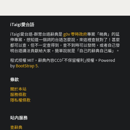
iTaigi愛台語
iTaigi愛台語-群眾台語辭典是
g0v 零時政府
專案「萌典」的延
伸專案，想知道一個詞的台語怎麼說，來這裡查就對了！甚麼
都可以查，但不一定查得到，查不到時可以發問，或者自己發
明台語講法貢獻給大家，簡單說就是「自己的辭典自己編」。
程式授權 MIT，辭典內容CC0｢不保留權利｣授權。Powered
by
BootStrap 5
.
條款
關於本站
服務條款
隱私權條款
站內服務
查辭典