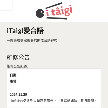
iTaigi愛台語
一部集結群眾編纂的開放台語辭典
維修公告
維修公告紀錄:
日期
事項
2024.11.29
由於後台仍收到大量惡意廣告，「貢獻新講法」暫且關閉。