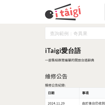
iTaigi愛台語
一部集結群眾編纂的開放台語辭典
維修公告
維修公告紀錄:
日期
事項
2024.11.29
由於後台仍收到