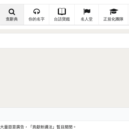
查辭典
你的名字
台語寶鑑
名人堂
正規化團隊
大量惡意廣告，「貢獻新講法」暫且關閉。