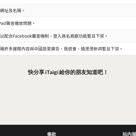
網址及名稱。
iPad聲音播放問題。
以配合Facebook審查機制，登入具名貢獻功能暫且下架。
雜許多腥羶內容與中國惡意廣告，我很會、燒燙燙新詞暫且下架。
快分享 iTaigi 給你的朋友知道吧！
條款
站內