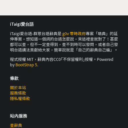
iTaigi愛台語
iTaigi愛台語-群眾台語辭典是
g0v 零時政府
專案「萌典」的延
伸專案，想知道一個詞的台語怎麼說，來這裡查就對了！甚麼
都可以查，但不一定查得到，查不到時可以發問，或者自己發
明台語講法貢獻給大家，簡單說就是「自己的辭典自己編」。
程式授權 MIT，辭典內容CC0｢不保留權利｣授權。Powered
by
BootStrap 5
.
條款
關於本站
服務條款
隱私權條款
站內服務
查辭典