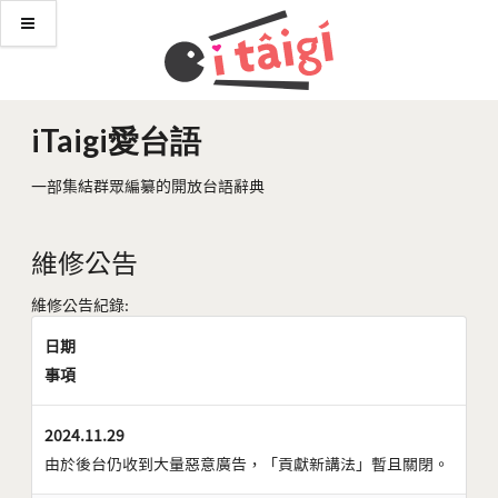
iTaigi愛台語
一部集結群眾編纂的開放台語辭典
維修公告
維修公告紀錄:
日期
事項
2024.11.29
由於後台仍收到大量惡意廣告，「貢獻新講法」暫且關閉。