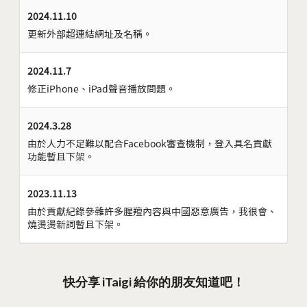
2024.11.10
更新外部超連結網址及名稱。
2024.11.7
修正iPhone、iPad聲音播放問題。
2024.3.28
由於人力不足難以配合Facebook審查機制，登入具名貢獻
功能暫且下架。
2023.11.13
由於貢獻紀錄參雜許多腥羶內容與中國惡意廣告，我很會、
燒燙燙新詞暫且下架。
快分享 iTaigi 給你的朋友知道吧！