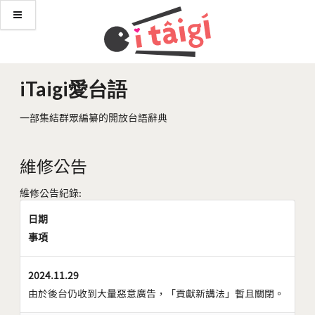
iTaigi愛台語
一部集結群眾編纂的開放台語辭典
維修公告
維修公告紀錄:
日期
事項
2024.11.29
由於後台仍收到大量惡意廣告，「貢獻新講法」暫且關閉。