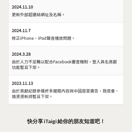
2024.11.10
更新外部超連結網址及名稱。
2024.11.7
修正iPhone、iPad聲音播放問題。
2024.3.28
由於人力不足難以配合Facebook審查機制，登入具名貢獻
功能暫且下架。
2023.11.13
由於貢獻紀錄參雜許多腥羶內容與中國惡意廣告，我很會、
燒燙燙新詞暫且下架。
快分享 iTaigi 給你的朋友知道吧！