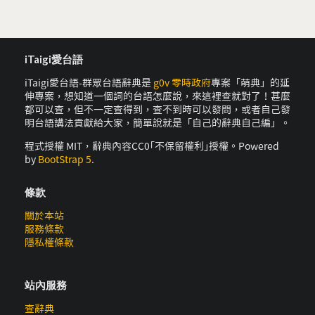
iTaigi愛台語
iTaigi愛台語-群眾台語辭典是
g0v 零時政府
專案「萌典」的延
伸專案，想知道一個詞的台語怎麼說，來這裡查就對了！甚麼
都可以查，但不一定查得到，查不到時可以發問，或者自己發
明台語講法貢獻給大家，簡單說就是「自己的辭典自己編」。
程式授權 MIT，辭典內容CC0｢不保留權利｣授權。Powered
by
BootStrap 5
.
條款
關於本站
服務條款
隱私權條款
站內服務
查辭典