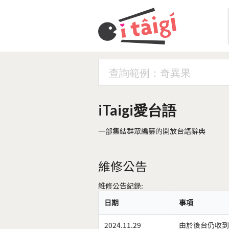
iTaigi愛台語
一部集結群眾編纂的開放台語辭典
維修公告
維修公告紀錄:
日期
事項
2024.11.29
由於後台仍收到