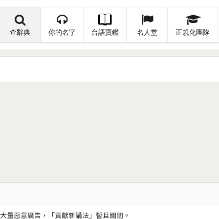
查辭典
你的名字
台語寶鑑
名人堂
正規化團隊
大量惡意廣告，「貢獻新講法」暫且關閉。