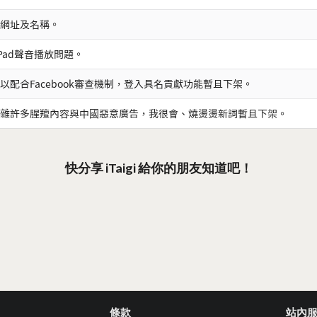
網址及名稱。
iPad聲音播放問題。
以配合Facebook審查機制，登入具名貢獻功能暫且下架。
雜許多腥羶內容與中國惡意廣告，我很會、燒燙燙新詞暫且下架。
快分享 iTaigi 給你的朋友知道吧！
條款
站內