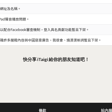
網址及名稱。
iPad聲音播放問題。
以配合Facebook審查機制，登入具名貢獻功能暫且下架。
雜許多腥羶內容與中國惡意廣告，我很會、燒燙燙新詞暫且下架。
快分享 iTaigi 給你的朋友知道吧！
條款
站內