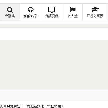
查辭典
你的名字
台語寶鑑
名人堂
正規化團隊
大量惡意廣告，「貢獻新講法」暫且關閉。