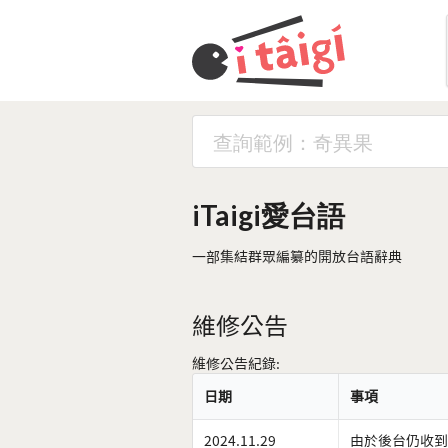
iTaigi愛台語
一部集結群眾編纂的開放台語辭典
維修公告
維修公告紀錄:
日期
事項
2024.11.29
由於後台仍收到