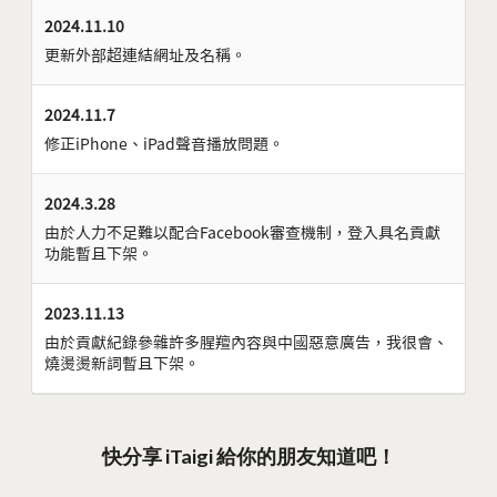
2024.11.10
更新外部超連結網址及名稱。
2024.11.7
修正iPhone、iPad聲音播放問題。
2024.3.28
由於人力不足難以配合Facebook審查機制，登入具名貢獻
功能暫且下架。
2023.11.13
由於貢獻紀錄參雜許多腥羶內容與中國惡意廣告，我很會、
燒燙燙新詞暫且下架。
快分享 iTaigi 給你的朋友知道吧！