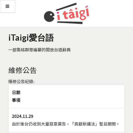
iTaigi愛台語
一部集結群眾編纂的開放台語辭典
維修公告
維修公告紀錄:
日期
事項
2024.11.29
由於後台仍收到大量惡意廣告，「貢獻新講法」暫且關閉。