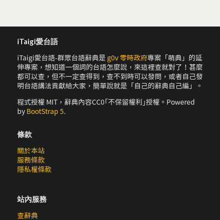
iTaigi愛台語
iTaigi愛台語-群眾台語辭典是
g0v 零時政府
專案「萌典」的延
伸專案，想知道一個詞的台語怎麼說，來這裡查就對了！甚麼
都可以查，但不一定查得到，查不到時可以發問，或者自己發
明台語講法貢獻給大家，簡單說就是「自己的辭典自己編」。
程式授權 MIT，辭典內容CC0｢不保留權利｣授權。Powered
by
BootStrap 5
.
條款
關於本站
服務條款
隱私權條款
站內服務
查辭典