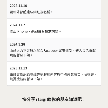
2024.11.10
更新外部超連結網址及名稱。
2024.11.7
修正iPhone、iPad聲音播放問題。
2024.3.28
由於人力不足難以配合Facebook審查機制，登入具名貢獻
功能暫且下架。
2023.11.13
由於貢獻紀錄參雜許多腥羶內容與中國惡意廣告，我很會、
燒燙燙新詞暫且下架。
快分享 iTaigi 給你的朋友知道吧！