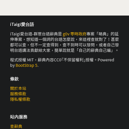
iTaigi愛台語
iTaigi愛台語-群眾台語辭典是
g0v 零時政府
專案「萌典」的延
伸專案，想知道一個詞的台語怎麼說，來這裡查就對了！甚麼
都可以查，但不一定查得到，查不到時可以發問，或者自己發
明台語講法貢獻給大家，簡單說就是「自己的辭典自己編」。
程式授權 MIT，辭典內容CC0｢不保留權利｣授權。Powered
by
BootStrap 5
.
條款
關於本站
服務條款
隱私權條款
站內服務
查辭典