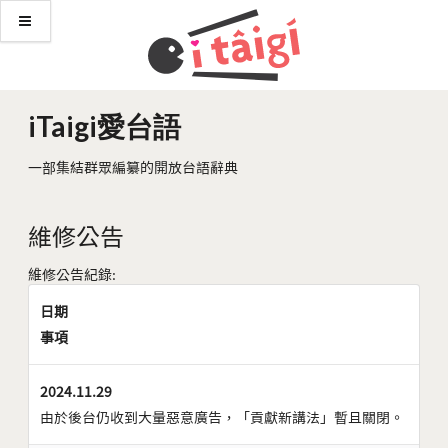
iTaigi愛台語
一部集結群眾編纂的開放台語辭典
維修公告
維修公告紀錄:
日期
事項
2024.11.29
由於後台仍收到大量惡意廣告，「貢獻新講法」暫且關閉。