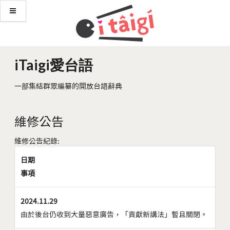
iTaigi愛台語
一部集結群眾編纂的開放台語辭典
維修公告
維修公告紀錄:
日期
事項
2024.11.29
由於後台仍收到大量惡意廣告，「貢獻新講法」暫且關閉。