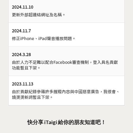
2024.11.10
更新外部超連結網址及名稱。
2024.11.7
修正iPhone、iPad聲音播放問題。
2024.3.28
由於人力不足難以配合Facebook審查機制，登入具名貢獻
功能暫且下架。
2023.11.13
由於貢獻紀錄參雜許多腥羶內容與中國惡意廣告，我很會、
燒燙燙新詞暫且下架。
快分享 iTaigi 給你的朋友知道吧！