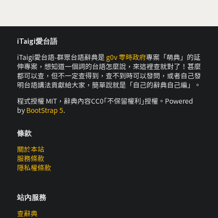
iTaigi愛台語
iTaigi愛台語-群眾台語辭典是
g0v 零時政府
專案「萌典」的延
伸專案，想知道一個詞的台語怎麼說，來這裡查就對了！甚麼
都可以查，但不一定查得到，查不到時可以發問，或者自己發
明台語講法貢獻給大家，簡單說就是「自己的辭典自己編」。
程式授權 MIT，辭典內容CC0｢不保留權利｣授權。Powered
by
BootStrap 5
.
條款
關於本站
服務條款
隱私權條款
站內服務
查辭典