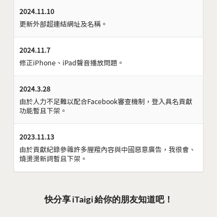
2024.11.10
更新外部超連結網址及名稱。
2024.11.7
修正iPhone、iPad聲音播放問題。
2024.3.28
由於人力不足難以配合Facebook審查機制，登入具名貢獻
功能暫且下架。
2023.11.13
由於貢獻紀錄參雜許多腥羶內容與中國惡意廣告，我很會、
燒燙燙新詞暫且下架。
快分享 iTaigi 給你的朋友知道吧！