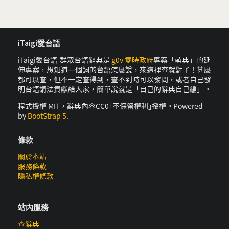
iTaigi愛台語
iTaigi愛台語-群眾台語辭典是
g0v 零時政府
專案「萌典」的延
伸專案，想知道一個詞的台語怎麼說，來這裡查就對了！甚麼
都可以查，但不一定查得到，查不到時可以發問，或者自己發
明台語講法貢獻給大家，簡單說就是「自己的辭典自己編」。
程式授權 MIT，辭典內容CC0｢不保留權利｣授權。Powered
by
BootStrap 5
.
條款
關於本站
服務條款
隱私權條款
站內服務
查辭典