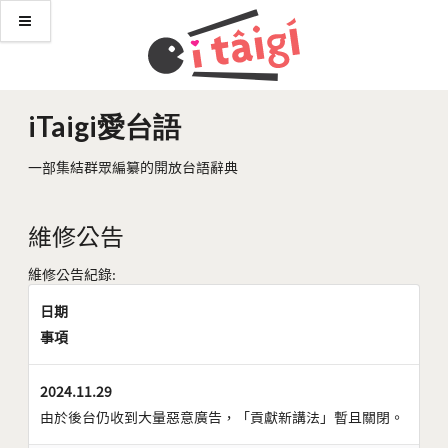
iTaigi愛台語
一部集結群眾編纂的開放台語辭典
維修公告
維修公告紀錄:
日期
事項
2024.11.29
由於後台仍收到大量惡意廣告，「貢獻新講法」暫且關閉。