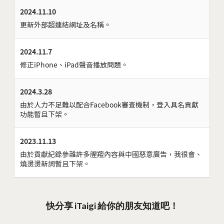
2024.11.10
更新外部超連結網址及名稱。
2024.11.7
修正iPhone、iPad聲音播放問題。
2024.3.28
由於人力不足難以配合Facebook審查機制，登入具名貢獻
功能暫且下架。
2023.11.13
由於貢獻紀錄參雜許多腥羶內容與中國惡意廣告，我很會、
燒燙燙新詞暫且下架。
快分享 iTaigi 給你的朋友知道吧！