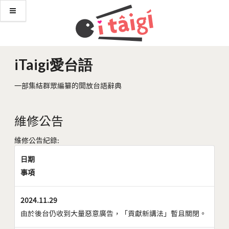
iTaigi愛台語
一部集結群眾編纂的開放台語辭典
維修公告
維修公告紀錄:
日期
事項
2024.11.29
由於後台仍收到大量惡意廣告，「貢獻新講法」暫且關閉。