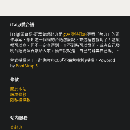
iTaigi愛台語
iTaigi愛台語-群眾台語辭典是
g0v 零時政府
專案「萌典」的延
伸專案，想知道一個詞的台語怎麼說，來這裡查就對了！甚麼
都可以查，但不一定查得到，查不到時可以發問，或者自己發
明台語講法貢獻給大家，簡單說就是「自己的辭典自己編」。
程式授權 MIT，辭典內容CC0｢不保留權利｣授權。Powered
by
BootStrap 5
.
條款
關於本站
服務條款
隱私權條款
站內服務
查辭典