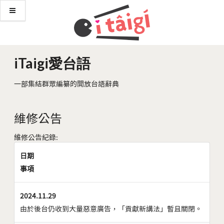
iTaigi愛台語
一部集結群眾編纂的開放台語辭典
維修公告
維修公告紀錄:
日期
事項
2024.11.29
由於後台仍收到大量惡意廣告，「貢獻新講法」暫且關閉。