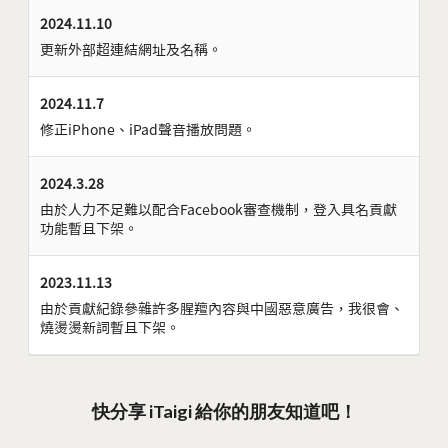
2024.11.10
更新外部超連結網址及名稱。
2024.11.7
修正iPhone、iPad聲音播放問題。
2024.3.28
由於人力不足難以配合Facebook審查機制，登入具名貢獻
功能暫且下架。
2023.11.13
由於貢獻紀錄參雜許多腥羶內容與中國惡意廣告，我很會、
燒燙燙新詞暫且下架。
快分享 iTaigi 給你的朋友知道吧！