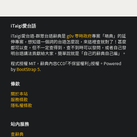
iTaigi愛台語
iTaigi愛台語-群眾台語辭典是
g0v 零時政府
專案「萌典」的延
伸專案，想知道一個詞的台語怎麼說，來這裡查就對了！甚麼
都可以查，但不一定查得到，查不到時可以發問，或者自己發
明台語講法貢獻給大家，簡單說就是「自己的辭典自己編」。
程式授權 MIT，辭典內容CC0｢不保留權利｣授權。Powered
by
BootStrap 5
.
條款
關於本站
服務條款
隱私權條款
站內服務
查辭典