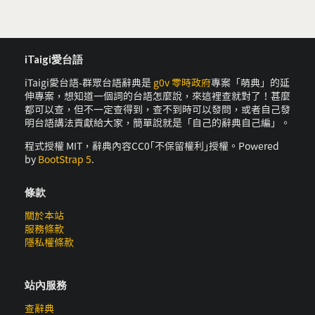
iTaigi愛台語
iTaigi愛台語-群眾台語辭典是
g0v 零時政府
專案「萌典」的延
伸專案，想知道一個詞的台語怎麼說，來這裡查就對了！甚麼
都可以查，但不一定查得到，查不到時可以發問，或者自己發
明台語講法貢獻給大家，簡單說就是「自己的辭典自己編」。
程式授權 MIT，辭典內容CC0｢不保留權利｣授權。Powered
by
BootStrap 5
.
條款
關於本站
服務條款
隱私權條款
站內服務
查辭典