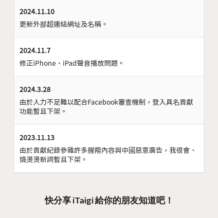
2024.11.10
更新外部超連結網址及名稱。
2024.11.7
修正iPhone、iPad聲音播放問題。
2024.3.28
由於人力不足難以配合Facebook審查機制，登入具名貢獻
功能暫且下架。
2023.11.13
由於貢獻紀錄參雜許多腥羶內容與中國惡意廣告，我很會、
燒燙燙新詞暫且下架。
快分享 iTaigi 給你的朋友知道吧！