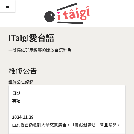
iTaigi愛台語
一部集結群眾編纂的開放台語辭典
維修公告
維修公告紀錄:
日期
事項
2024.11.29
由於後台仍收到大量惡意廣告，「貢獻新講法」暫且關閉。