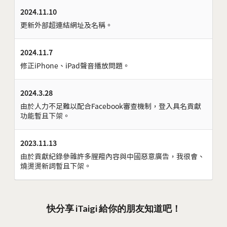
2024.11.10
更新外部超連結網址及名稱。
2024.11.7
修正iPhone、iPad聲音播放問題。
2024.3.28
由於人力不足難以配合Facebook審查機制，登入具名貢獻
功能暫且下架。
2023.11.13
由於貢獻紀錄參雜許多腥羶內容與中國惡意廣告，我很會、
燒燙燙新詞暫且下架。
快分享 iTaigi 給你的朋友知道吧！