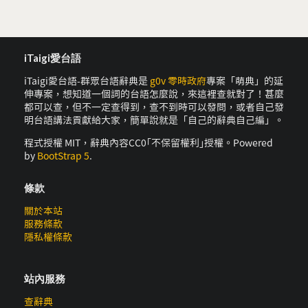
iTaigi愛台語
iTaigi愛台語-群眾台語辭典是
g0v 零時政府
專案「萌典」的延
伸專案，想知道一個詞的台語怎麼說，來這裡查就對了！甚麼
都可以查，但不一定查得到，查不到時可以發問，或者自己發
明台語講法貢獻給大家，簡單說就是「自己的辭典自己編」。
程式授權 MIT，辭典內容CC0｢不保留權利｣授權。Powered
by
BootStrap 5
.
條款
關於本站
服務條款
隱私權條款
站內服務
查辭典