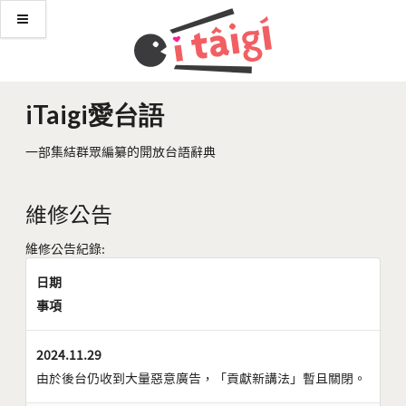
iTaigi愛台語
一部集結群眾編纂的開放台語辭典
維修公告
維修公告紀錄:
日期
事項
2024.11.29
由於後台仍收到大量惡意廣告，「貢獻新講法」暫且關閉。