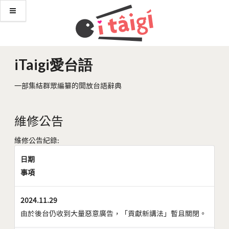
iTaigi愛台語
一部集結群眾編纂的開放台語辭典
維修公告
維修公告紀錄:
日期
事項
2024.11.29
由於後台仍收到大量惡意廣告，「貢獻新講法」暫且關閉。