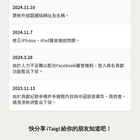
2024.11.10
更新外部超連結網址及名稱。
2024.11.7
修正iPhone、iPad聲音播放問題。
2024.3.28
由於人力不足難以配合Facebook審查機制，登入具名貢獻
功能暫且下架。
2023.11.13
由於貢獻紀錄參雜許多腥羶內容與中國惡意廣告，我很會、
燒燙燙新詞暫且下架。
快分享 iTaigi 給你的朋友知道吧！