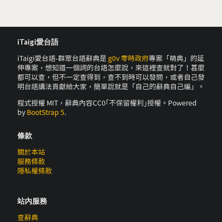
iTaigi愛台語
iTaigi愛台語-群眾台語辭典是
g0v 零時政府
專案「萌典」的延
伸專案，想知道一個詞的台語怎麼說，來這裡查就對了！甚麼
都可以查，但不一定查得到，查不到時可以發問，或者自己發
明台語講法貢獻給大家，簡單說就是「自己的辭典自己編」。
程式授權 MIT，辭典內容CC0｢不保留權利｣授權。Powered
by
BootStrap 5
.
條款
關於本站
服務條款
隱私權條款
站內服務
查辭典