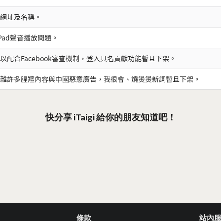
網址及名稱。
iPad聲音播放問題。
以配合Facebook審查機制，登入具名貢獻功能暫且下架。
雜許多腥羶內容與中國惡意廣告，我很會、燒燙燙新詞暫且下架。
快分享 iTaigi 給你的朋友知道吧！
條款
站內