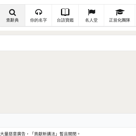
查辭典
你的名字
台語寶鑑
名人堂
正規化團隊
大量惡意廣告，「貢獻新講法」暫且關閉。