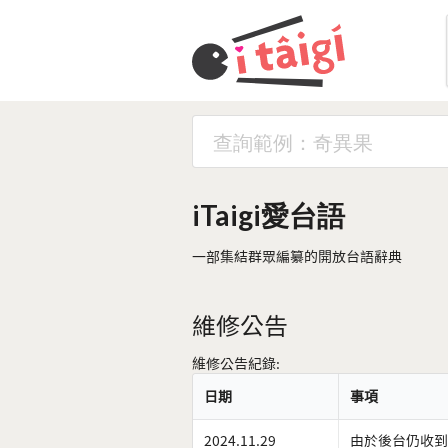
iTaigi愛台語
一部集結群眾編纂的開放台語辭典
維修公告
維修公告紀錄:
日期
事項
2024.11.29
由於後台仍收到