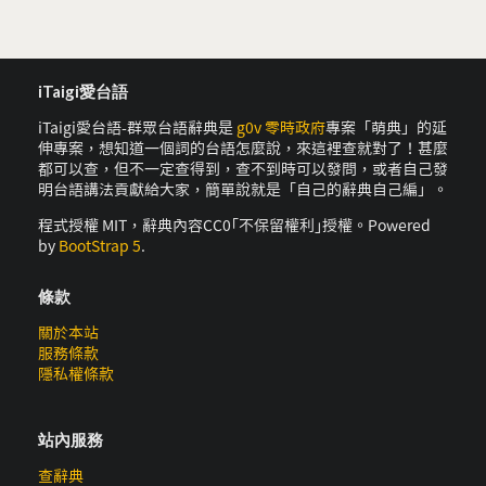
iTaigi愛台語
iTaigi愛台語-群眾台語辭典是
g0v 零時政府
專案「萌典」的延
伸專案，想知道一個詞的台語怎麼說，來這裡查就對了！甚麼
都可以查，但不一定查得到，查不到時可以發問，或者自己發
明台語講法貢獻給大家，簡單說就是「自己的辭典自己編」。
程式授權 MIT，辭典內容CC0｢不保留權利｣授權。Powered
by
BootStrap 5
.
條款
關於本站
服務條款
隱私權條款
站內服務
查辭典