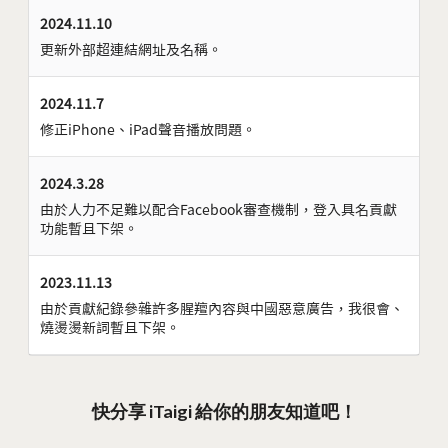
2024.11.10
更新外部超連結網址及名稱。
2024.11.7
修正iPhone、iPad聲音播放問題。
2024.3.28
由於人力不足難以配合Facebook審查機制，登入具名貢獻
功能暫且下架。
2023.11.13
由於貢獻紀錄參雜許多腥羶內容與中國惡意廣告，我很會、
燒燙燙新詞暫且下架。
快分享 iTaigi 給你的朋友知道吧！