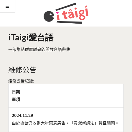
iTaigi愛台語
一部集結群眾編纂的開放台語辭典
維修公告
維修公告紀錄:
日期
事項
2024.11.29
由於後台仍收到大量惡意廣告，「貢獻新講法」暫且關閉。