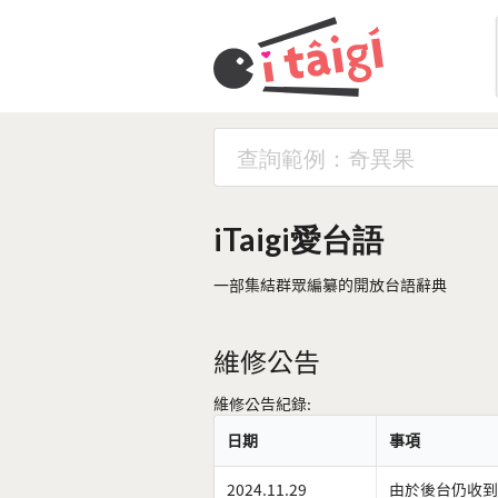
iTaigi愛台語
一部集結群眾編纂的開放台語辭典
維修公告
維修公告紀錄:
日期
事項
2024.11.29
由於後台仍收到