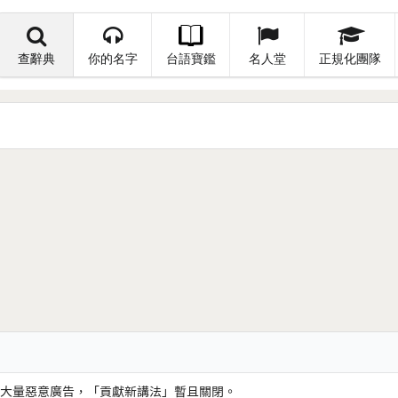
查辭典
你的名字
台語寶鑑
名人堂
正規化團隊
大量惡意廣告，「貢獻新講法」暫且關閉。