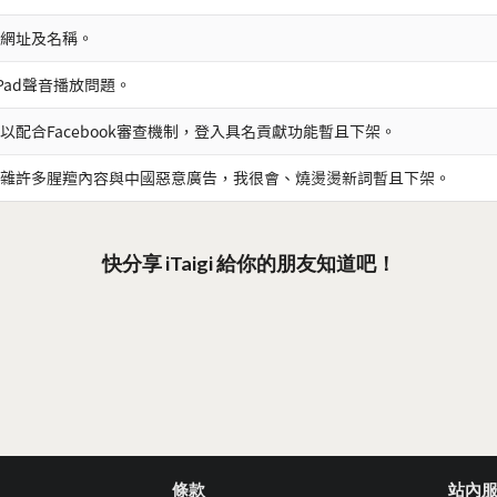
網址及名稱。
iPad聲音播放問題。
以配合Facebook審查機制，登入具名貢獻功能暫且下架。
雜許多腥羶內容與中國惡意廣告，我很會、燒燙燙新詞暫且下架。
快分享 iTaigi 給你的朋友知道吧！
條款
站內