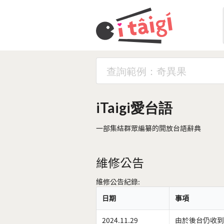
iTaigi愛台語
一部集結群眾編纂的開放台語辭典
維修公告
維修公告紀錄:
日期
事項
2024.11.29
由於後台仍收到