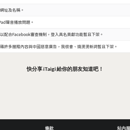
網址及名稱。
iPad聲音播放問題。
以配合Facebook審查機制，登入具名貢獻功能暫且下架。
雜許多腥羶內容與中國惡意廣告，我很會、燒燙燙新詞暫且下架。
快分享 iTaigi 給你的朋友知道吧！
條款
站內