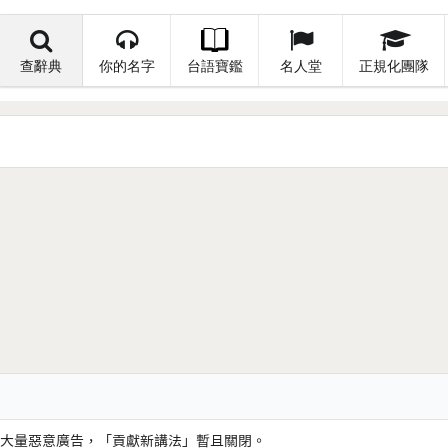
查辭典
你的名字
台語寶鑑
名人堂
正規化團隊
大量惡意廣告，「貢獻新講法」暫且關閉。