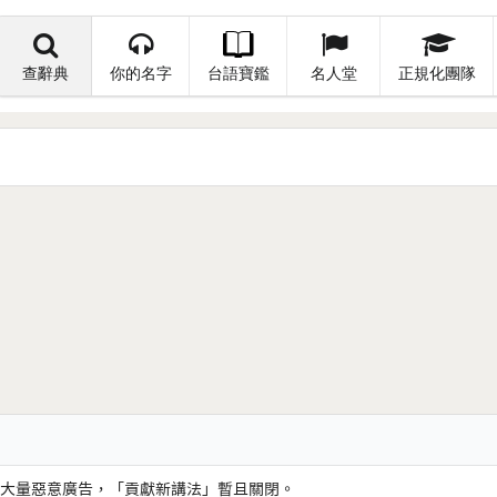
查辭典
你的名字
台語寶鑑
名人堂
正規化團隊
大量惡意廣告，「貢獻新講法」暫且關閉。