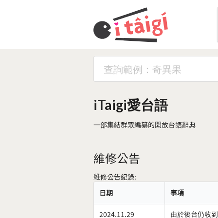
iTaigi愛台語
一部集結群眾編纂的開放台語辭典
維修公告
維修公告紀錄:
日期
事項
2024.11.29
由於後台仍收到