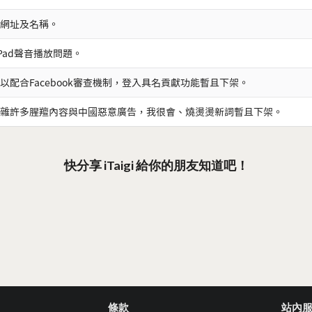
網址及名稱。
iPad聲音播放問題。
以配合Facebook審查機制，登入具名貢獻功能暫且下架。
雜許多腥羶內容與中國惡意廣告，我很會、燒燙燙新詞暫且下架。
快分享 iTaigi 給你的朋友知道吧！
條款
站內