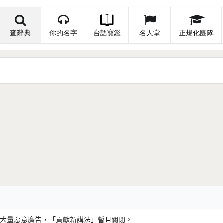
查辭典
你的名字
台語寶鑑
名人堂
正規化團隊
大量惡意廣告，「貢獻新講法」暫且關閉。