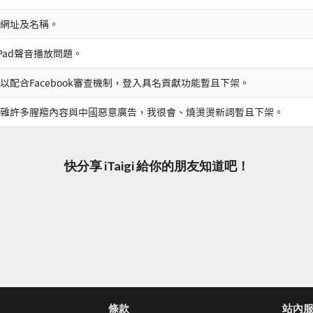
網址及名稱。
iPad聲音播放問題。
以配合Facebook審查機制，登入具名貢獻功能暫且下架。
雜許多腥羶內容與中國惡意廣告，我很會、燒燙燙新詞暫且下架。
快分享 iTaigi 給你的朋友知道吧！
條款
站內