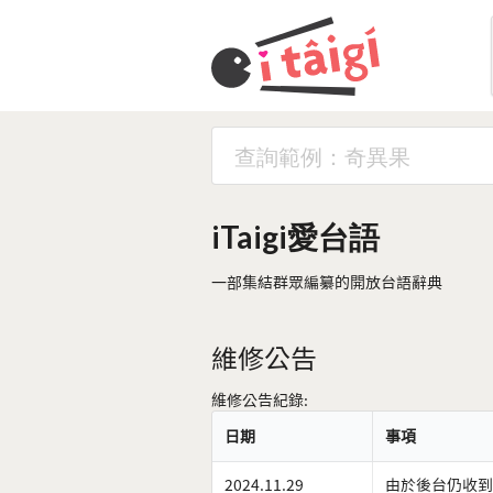
iTaigi愛台語
一部集結群眾編纂的開放台語辭典
維修公告
維修公告紀錄:
日期
事項
2024.11.29
由於後台仍收到