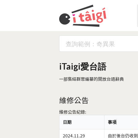
iTaigi愛台語
一部集結群眾編纂的開放台語辭典
維修公告
維修公告紀錄:
日期
事項
2024.11.29
由於後台仍收到