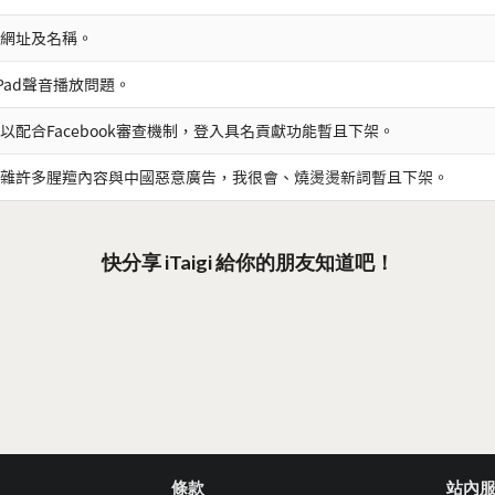
網址及名稱。
iPad聲音播放問題。
以配合Facebook審查機制，登入具名貢獻功能暫且下架。
雜許多腥羶內容與中國惡意廣告，我很會、燒燙燙新詞暫且下架。
快分享 iTaigi 給你的朋友知道吧！
條款
站內