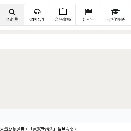
查辭典
你的名字
台語寶鑑
名人堂
正規化團隊
大量惡意廣告，「貢獻新講法」暫且關閉。