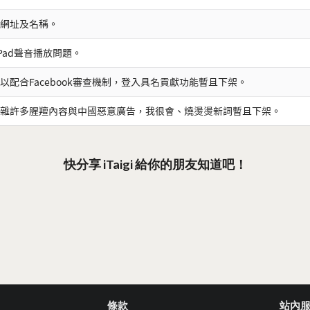
網址及名稱。
iPad聲音播放問題。
以配合Facebook審查機制，登入具名貢獻功能暫且下架。
雜許多腥羶內容與中國惡意廣告，我很會、燒燙燙新詞暫且下架。
快分享 iTaigi 給你的朋友知道吧！
條款
站內