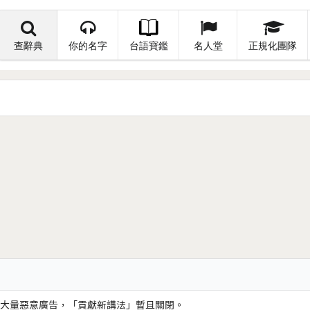
查辭典
你的名字
台語寶鑑
名人堂
正規化團隊
大量惡意廣告，「貢獻新講法」暫且關閉。