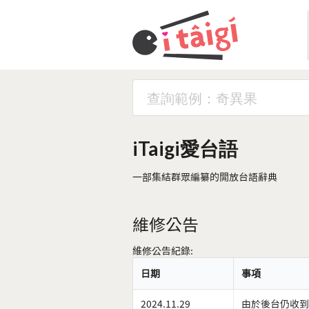
iTaigi愛台語
一部集結群眾編纂的開放台語辭典
維修公告
維修公告紀錄:
日期
事項
2024.11.29
由於後台仍收到