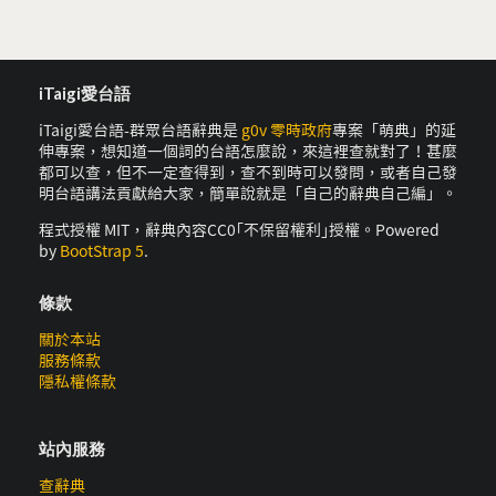
iTaigi愛台語
iTaigi愛台語-群眾台語辭典是
g0v 零時政府
專案「萌典」的延
伸專案，想知道一個詞的台語怎麼說，來這裡查就對了！甚麼
都可以查，但不一定查得到，查不到時可以發問，或者自己發
明台語講法貢獻給大家，簡單說就是「自己的辭典自己編」。
程式授權 MIT，辭典內容CC0｢不保留權利｣授權。Powered
by
BootStrap 5
.
條款
關於本站
服務條款
隱私權條款
站內服務
查辭典