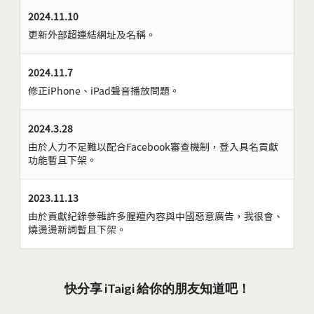
2024.11.10
更新外部超連結網址及名稱。
2024.11.7
修正iPhone、iPad聲音播放問題。
2024.3.28
由於人力不足難以配合Facebook審查機制，登入具名貢獻
功能暫且下架。
2023.11.13
由於貢獻紀錄參雜許多腥羶內容與中國惡意廣告，我很會、
燒燙燙新詞暫且下架。
快分享 iTaigi 給你的朋友知道吧！