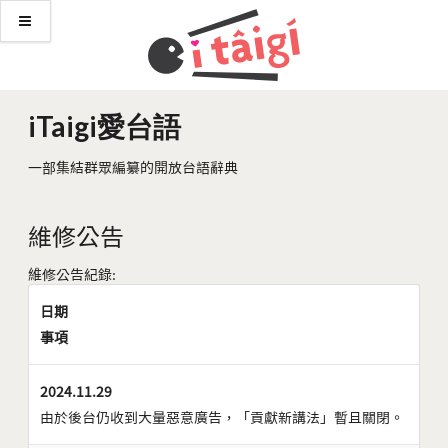
iTaigi愛台語
一部集結群眾編纂的開放台語辭典
維修公告
維修公告紀錄:
日期
事項
2024.11.29
由於後台仍收到大量惡意廣告，「貢獻新講法」暫且關閉。