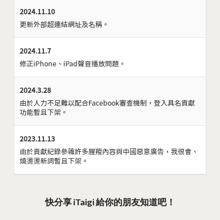
2024.11.10
更新外部超連結網址及名稱。
2024.11.7
修正iPhone、iPad聲音播放問題。
2024.3.28
由於人力不足難以配合Facebook審查機制，登入具名貢獻
功能暫且下架。
2023.11.13
由於貢獻紀錄參雜許多腥羶內容與中國惡意廣告，我很會、
燒燙燙新詞暫且下架。
快分享 iTaigi 給你的朋友知道吧！