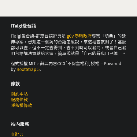
iTaigi愛台語
iTaigi愛台語-群眾台語辭典是
g0v 零時政府
專案「萌典」的延
伸專案，想知道一個詞的台語怎麼說，來這裡查就對了！甚麼
都可以查，但不一定查得到，查不到時可以發問，或者自己發
明台語講法貢獻給大家，簡單說就是「自己的辭典自己編」。
程式授權 MIT，辭典內容CC0｢不保留權利｣授權。Powered
by
BootStrap 5
.
條款
關於本站
服務條款
隱私權條款
站內服務
查辭典