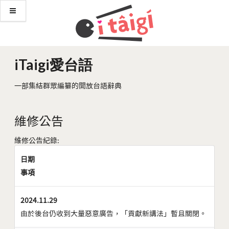
iTaigi愛台語
一部集結群眾編纂的開放台語辭典
維修公告
維修公告紀錄:
日期
事項
2024.11.29
由於後台仍收到大量惡意廣告，「貢獻新講法」暫且關閉。