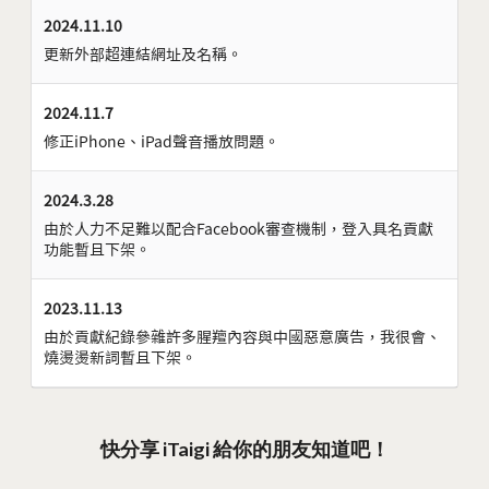
2024.11.10
更新外部超連結網址及名稱。
2024.11.7
修正iPhone、iPad聲音播放問題。
2024.3.28
由於人力不足難以配合Facebook審查機制，登入具名貢獻
功能暫且下架。
2023.11.13
由於貢獻紀錄參雜許多腥羶內容與中國惡意廣告，我很會、
燒燙燙新詞暫且下架。
快分享 iTaigi 給你的朋友知道吧！