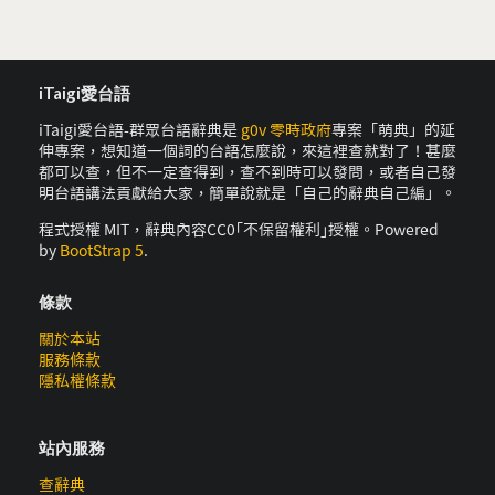
iTaigi愛台語
iTaigi愛台語-群眾台語辭典是
g0v 零時政府
專案「萌典」的延
伸專案，想知道一個詞的台語怎麼說，來這裡查就對了！甚麼
都可以查，但不一定查得到，查不到時可以發問，或者自己發
明台語講法貢獻給大家，簡單說就是「自己的辭典自己編」。
程式授權 MIT，辭典內容CC0｢不保留權利｣授權。Powered
by
BootStrap 5
.
條款
關於本站
服務條款
隱私權條款
站內服務
查辭典