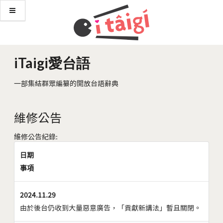
iTaigi愛台語
一部集結群眾編纂的開放台語辭典
維修公告
維修公告紀錄:
日期
事項
2024.11.29
由於後台仍收到大量惡意廣告，「貢獻新講法」暫且關閉。