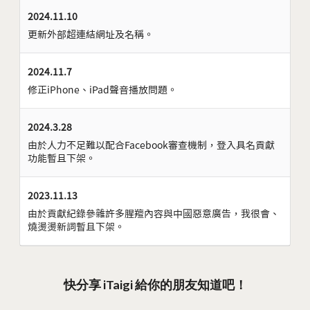
2024.11.10
更新外部超連結網址及名稱。
2024.11.7
修正iPhone、iPad聲音播放問題。
2024.3.28
由於人力不足難以配合Facebook審查機制，登入具名貢獻
功能暫且下架。
2023.11.13
由於貢獻紀錄參雜許多腥羶內容與中國惡意廣告，我很會、
燒燙燙新詞暫且下架。
快分享 iTaigi 給你的朋友知道吧！