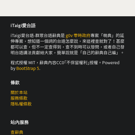
iTaigi愛台語
iTaigi愛台語-群眾台語辭典是
g0v 零時政府
專案「萌典」的延
伸專案，想知道一個詞的台語怎麼說，來這裡查就對了！甚麼
都可以查，但不一定查得到，查不到時可以發問，或者自己發
明台語講法貢獻給大家，簡單說就是「自己的辭典自己編」。
程式授權 MIT，辭典內容CC0｢不保留權利｣授權。Powered
by
BootStrap 5
.
條款
關於本站
服務條款
隱私權條款
站內服務
查辭典