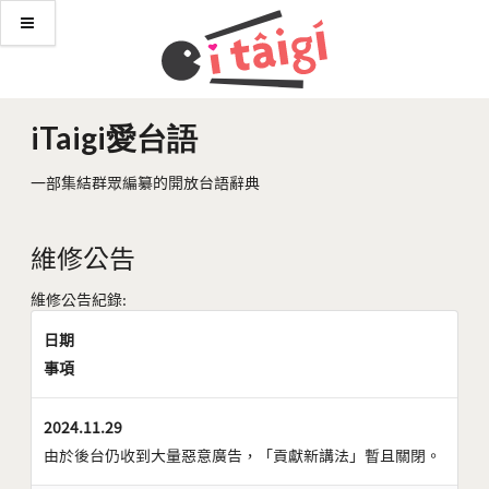
iTaigi愛台語
一部集結群眾編纂的開放台語辭典
維修公告
維修公告紀錄:
日期
事項
2024.11.29
由於後台仍收到大量惡意廣告，「貢獻新講法」暫且關閉。