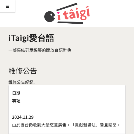
iTaigi愛台語
一部集結群眾編纂的開放台語辭典
維修公告
維修公告紀錄:
日期
事項
2024.11.29
由於後台仍收到大量惡意廣告，「貢獻新講法」暫且關閉。