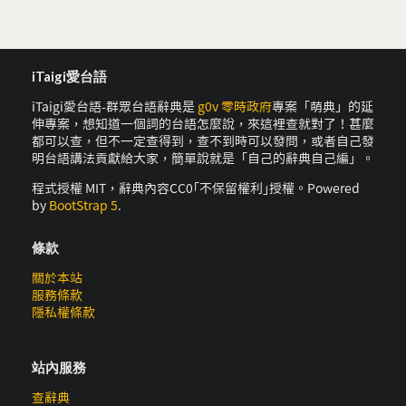
iTaigi愛台語
iTaigi愛台語-群眾台語辭典是
g0v 零時政府
專案「萌典」的延
伸專案，想知道一個詞的台語怎麼說，來這裡查就對了！甚麼
都可以查，但不一定查得到，查不到時可以發問，或者自己發
明台語講法貢獻給大家，簡單說就是「自己的辭典自己編」。
程式授權 MIT，辭典內容CC0｢不保留權利｣授權。Powered
by
BootStrap 5
.
條款
關於本站
服務條款
隱私權條款
站內服務
查辭典