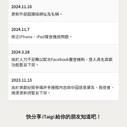
2024.11.10
更新外部超連結網址及名稱。
2024.11.7
修正iPhone、iPad聲音播放問題。
2024.3.28
由於人力不足難以配合Facebook審查機制，登入具名貢獻
功能暫且下架。
2023.11.13
由於貢獻紀錄參雜許多腥羶內容與中國惡意廣告，我很會、
燒燙燙新詞暫且下架。
快分享 iTaigi 給你的朋友知道吧！