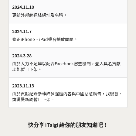
2024.11.10
更新外部超連結網址及名稱。
2024.11.7
修正iPhone、iPad聲音播放問題。
2024.3.28
由於人力不足難以配合Facebook審查機制，登入具名貢獻
功能暫且下架。
2023.11.13
由於貢獻紀錄參雜許多腥羶內容與中國惡意廣告，我很會、
燒燙燙新詞暫且下架。
快分享 iTaigi 給你的朋友知道吧！