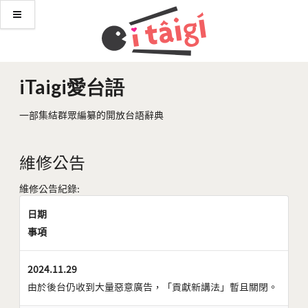
iTaigi愛台語
一部集結群眾編纂的開放台語辭典
維修公告
維修公告紀錄:
日期
事項
2024.11.29
由於後台仍收到大量惡意廣告，「貢獻新講法」暫且關閉。