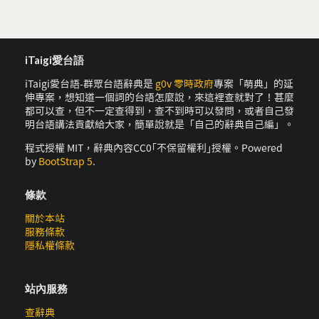
iTaigi愛台語
iTaigi愛台語-群眾台語辭典是
g0v 零時政府
專案「萌典」的延
伸專案，想知道一個詞的台語怎麼說，來這裡查就對了！甚麼
都可以查，但不一定查得到，查不到時可以發問，或者自己發
明台語講法貢獻給大家，簡單說就是「自己的辭典自己編」。
程式授權 MIT，辭典內容CC0｢不保留權利｣授權。Powered
by
BootStrap 5
.
條款
關於本站
服務條款
隱私權條款
站內服務
查辭典