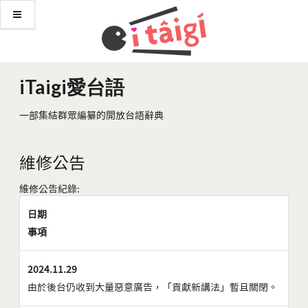
iTaigi愛台語
一部集結群眾編纂的開放台語辭典
維修公告
維修公告紀錄:
日期
事項
2024.11.29
由於後台仍收到大量惡意廣告，「貢獻新講法」暫且關閉。