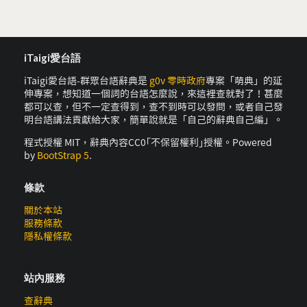
iTaigi愛台語
iTaigi愛台語-群眾台語辭典是
g0v 零時政府
專案「萌典」的延
伸專案，想知道一個詞的台語怎麼說，來這裡查就對了！甚麼
都可以查，但不一定查得到，查不到時可以發問，或者自己發
明台語講法貢獻給大家，簡單說就是「自己的辭典自己編」。
程式授權 MIT，辭典內容CC0｢不保留權利｣授權。Powered
by
BootStrap 5
.
條款
關於本站
服務條款
隱私權條款
站內服務
查辭典