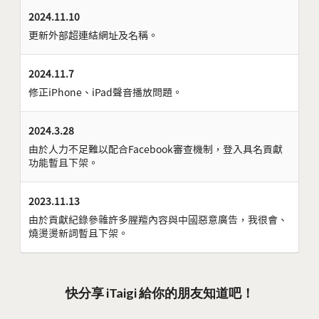
2024.11.10
更新外部超連結網址及名稱。
2024.11.7
修正iPhone、iPad聲音播放問題。
2024.3.28
由於人力不足難以配合Facebook審查機制，登入具名貢獻
功能暫且下架。
2023.11.13
由於貢獻紀錄參雜許多腥羶內容與中國惡意廣告，我很會、
燒燙燙新詞暫且下架。
快分享 iTaigi 給你的朋友知道吧！