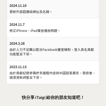
2024.11.10
更新外部超連結網址及名稱。
2024.11.7
修正iPhone、iPad聲音播放問題。
2024.3.28
由於人力不足難以配合Facebook審查機制，登入具名貢獻
功能暫且下架。
2023.11.13
由於貢獻紀錄參雜許多腥羶內容與中國惡意廣告，我很會、
燒燙燙新詞暫且下架。
快分享 iTaigi 給你的朋友知道吧！