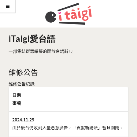
iTaigi愛台語
一部集結群眾編纂的開放台語辭典
維修公告
維修公告紀錄:
日期
事項
2024.11.29
由於後台仍收到大量惡意廣告，「貢獻新講法」暫且關閉。