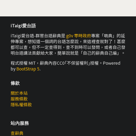
iTaigi愛台語
iTaigi愛台語-群眾台語辭典是
g0v 零時政府
專案「萌典」的延
伸專案，想知道一個詞的台語怎麼說，來這裡查就對了！甚麼
都可以查，但不一定查得到，查不到時可以發問，或者自己發
明台語講法貢獻給大家，簡單說就是「自己的辭典自己編」。
程式授權 MIT，辭典內容CC0｢不保留權利｣授權。Powered
by
BootStrap 5
.
條款
關於本站
服務條款
隱私權條款
站內服務
查辭典