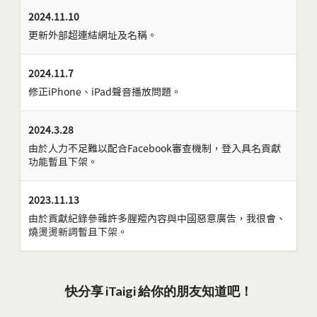
2024.11.10
更新外部超連結網址及名稱。
2024.11.7
修正iPhone、iPad聲音播放問題。
2024.3.28
由於人力不足難以配合Facebook審查機制，登入具名貢獻
功能暫且下架。
2023.11.13
由於貢獻紀錄參雜許多腥羶內容與中國惡意廣告，我很會、
燒燙燙新詞暫且下架。
快分享 iTaigi 給你的朋友知道吧！