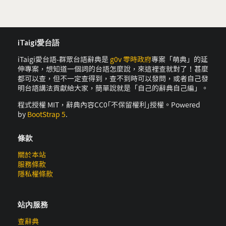
iTaigi愛台語
iTaigi愛台語-群眾台語辭典是
g0v 零時政府
專案「萌典」的延
伸專案，想知道一個詞的台語怎麼說，來這裡查就對了！甚麼
都可以查，但不一定查得到，查不到時可以發問，或者自己發
明台語講法貢獻給大家，簡單說就是「自己的辭典自己編」。
程式授權 MIT，辭典內容CC0｢不保留權利｣授權。Powered
by
BootStrap 5
.
條款
關於本站
服務條款
隱私權條款
站內服務
查辭典