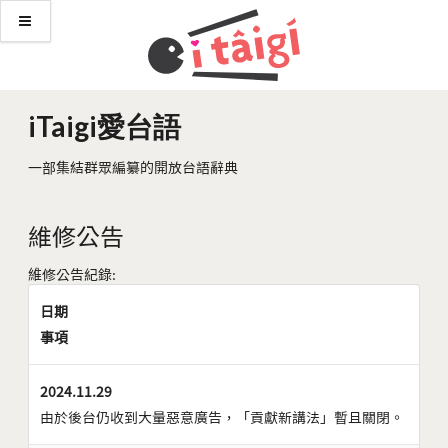
iTaigi愛台語
一部集結群眾編纂的開放台語辭典
維修公告
維修公告紀錄:
日期
事項
2024.11.29
由於後台仍收到大量惡意廣告，「貢獻新講法」暫且關閉。