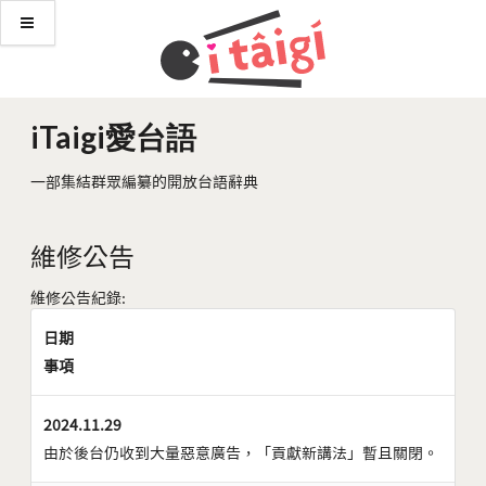
iTaigi愛台語
一部集結群眾編纂的開放台語辭典
維修公告
維修公告紀錄:
日期
事項
2024.11.29
由於後台仍收到大量惡意廣告，「貢獻新講法」暫且關閉。