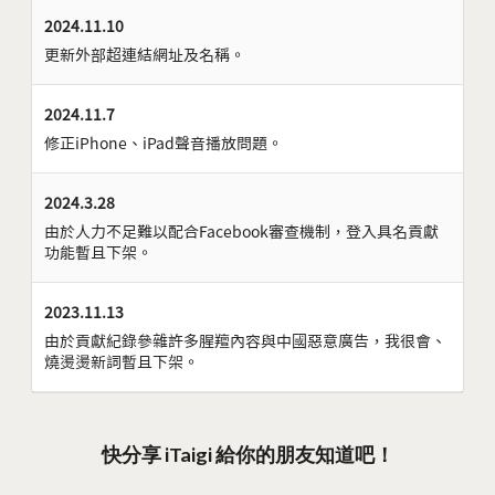
2024.11.10
更新外部超連結網址及名稱。
2024.11.7
修正iPhone、iPad聲音播放問題。
2024.3.28
由於人力不足難以配合Facebook審查機制，登入具名貢獻
功能暫且下架。
2023.11.13
由於貢獻紀錄參雜許多腥羶內容與中國惡意廣告，我很會、
燒燙燙新詞暫且下架。
快分享 iTaigi 給你的朋友知道吧！