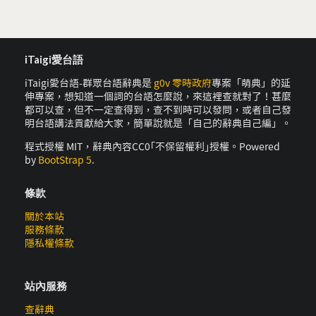
iTaigi愛台語
iTaigi愛台語-群眾台語辭典是
g0v 零時政府
專案「萌典」的延
伸專案，想知道一個詞的台語怎麼說，來這裡查就對了！甚麼
都可以查，但不一定查得到，查不到時可以發問，或者自己發
明台語講法貢獻給大家，簡單說就是「自己的辭典自己編」。
程式授權 MIT，辭典內容CC0｢不保留權利｣授權。Powered
by
BootStrap 5
.
條款
關於本站
服務條款
隱私權條款
站內服務
查辭典