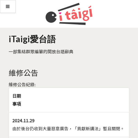
iTaigi愛台語
一部集結群眾編纂的開放台語辭典
維修公告
維修公告紀錄:
日期
事項
2024.11.29
由於後台仍收到大量惡意廣告，「貢獻新講法」暫且關閉。