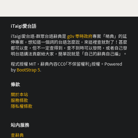
iTaigi愛台語
iTaigi愛台語-群眾台語辭典是
g0v 零時政府
專案「萌典」的延
伸專案，想知道一個詞的台語怎麼說，來這裡查就對了！甚麼
都可以查，但不一定查得到，查不到時可以發問，或者自己發
明台語講法貢獻給大家，簡單說就是「自己的辭典自己編」。
程式授權 MIT，辭典內容CC0｢不保留權利｣授權。Powered
by
BootStrap 5
.
條款
關於本站
服務條款
隱私權條款
站內服務
查辭典