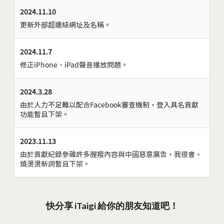
2024.11.10
更新外部超連結網址及名稱。
2024.11.7
修正iPhone、iPad聲音播放問題。
2024.3.28
由於人力不足難以配合Facebook審查機制，登入具名貢獻
功能暫且下架。
2023.11.13
由於貢獻紀錄參雜許多腥羶內容與中國惡意廣告，我很會、
燒燙燙新詞暫且下架。
快分享 iTaigi 給你的朋友知道吧！