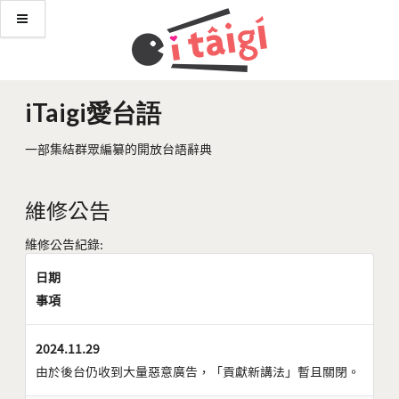
iTaigi愛台語
一部集結群眾編纂的開放台語辭典
維修公告
維修公告紀錄:
日期
事項
2024.11.29
由於後台仍收到大量惡意廣告，「貢獻新講法」暫且關閉。