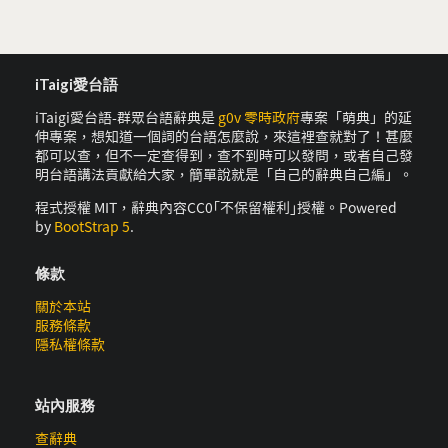
iTaigi愛台語
iTaigi愛台語-群眾台語辭典是
g0v 零時政府
專案「萌典」的延
伸專案，想知道一個詞的台語怎麼說，來這裡查就對了！甚麼
都可以查，但不一定查得到，查不到時可以發問，或者自己發
明台語講法貢獻給大家，簡單說就是「自己的辭典自己編」。
程式授權 MIT，辭典內容CC0｢不保留權利｣授權。Powered
by
BootStrap 5
.
條款
關於本站
服務條款
隱私權條款
站內服務
查辭典