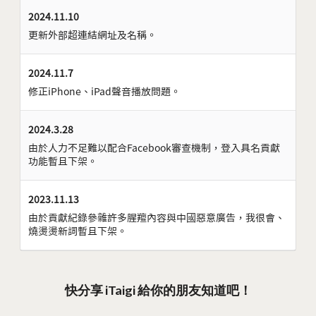
2024.11.10
更新外部超連結網址及名稱。
2024.11.7
修正iPhone、iPad聲音播放問題。
2024.3.28
由於人力不足難以配合Facebook審查機制，登入具名貢獻
功能暫且下架。
2023.11.13
由於貢獻紀錄參雜許多腥羶內容與中國惡意廣告，我很會、
燒燙燙新詞暫且下架。
快分享 iTaigi 給你的朋友知道吧！