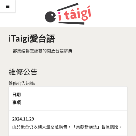
iTaigi愛台語
一部集結群眾編纂的開放台語辭典
維修公告
維修公告紀錄:
日期
事項
2024.11.29
由於後台仍收到大量惡意廣告，「貢獻新講法」暫且關閉。