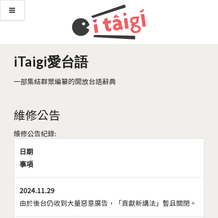
iTaigi愛台語
一部集結群眾編纂的開放台語辭典
維修公告
維修公告紀錄:
日期
事項
2024.11.29
由於後台仍收到大量惡意廣告，「貢獻新講法」暫且關閉。