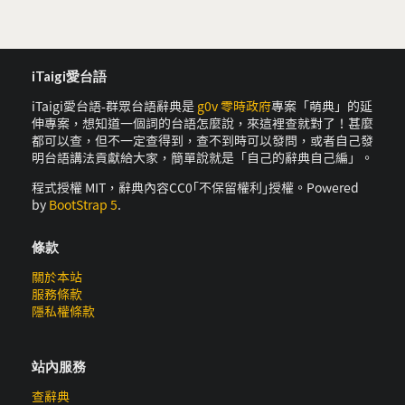
iTaigi愛台語
iTaigi愛台語-群眾台語辭典是
g0v 零時政府
專案「萌典」的延
伸專案，想知道一個詞的台語怎麼說，來這裡查就對了！甚麼
都可以查，但不一定查得到，查不到時可以發問，或者自己發
明台語講法貢獻給大家，簡單說就是「自己的辭典自己編」。
程式授權 MIT，辭典內容CC0｢不保留權利｣授權。Powered
by
BootStrap 5
.
條款
關於本站
服務條款
隱私權條款
站內服務
查辭典