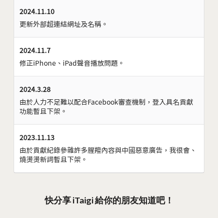
2024.11.10
更新外部超連結網址及名稱。
2024.11.7
修正iPhone、iPad聲音播放問題。
2024.3.28
由於人力不足難以配合Facebook審查機制，登入具名貢獻
功能暫且下架。
2023.11.13
由於貢獻紀錄參雜許多腥羶內容與中國惡意廣告，我很會、
燒燙燙新詞暫且下架。
快分享 iTaigi 給你的朋友知道吧！