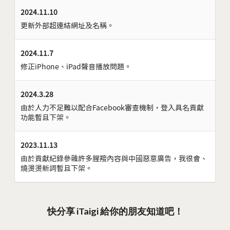
2024.11.10
更新外部超連結網址及名稱。
2024.11.7
修正iPhone、iPad聲音播放問題。
2024.3.28
由於人力不足難以配合Facebook審查機制，登入具名貢獻
功能暫且下架。
2023.11.13
由於貢獻紀錄參雜許多腥羶內容與中國惡意廣告，我很會、
燒燙燙新詞暫且下架。
快分享 iTaigi 給你的朋友知道吧！