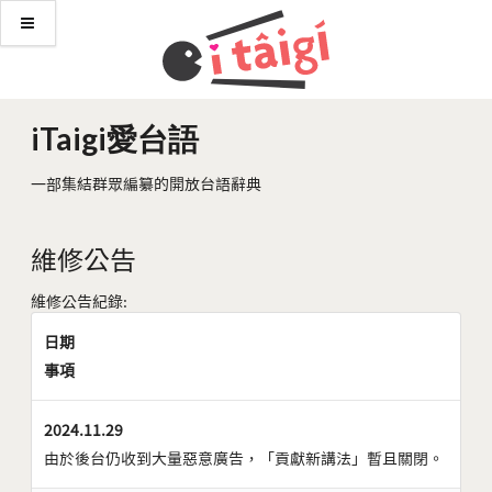
iTaigi愛台語
一部集結群眾編纂的開放台語辭典
維修公告
維修公告紀錄:
日期
事項
2024.11.29
由於後台仍收到大量惡意廣告，「貢獻新講法」暫且關閉。