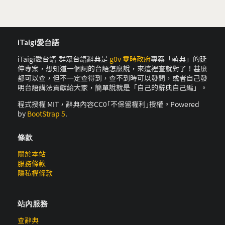
iTaigi愛台語
iTaigi愛台語-群眾台語辭典是
g0v 零時政府
專案「萌典」的延
伸專案，想知道一個詞的台語怎麼說，來這裡查就對了！甚麼
都可以查，但不一定查得到，查不到時可以發問，或者自己發
明台語講法貢獻給大家，簡單說就是「自己的辭典自己編」。
程式授權 MIT，辭典內容CC0｢不保留權利｣授權。Powered
by
BootStrap 5
.
條款
關於本站
服務條款
隱私權條款
站內服務
查辭典