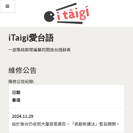
iTaigi愛台語
一部集結群眾編纂的開放台語辭典
維修公告
維修公告紀錄:
日期
事項
2024.11.29
由於後台仍收到大量惡意廣告，「貢獻新講法」暫且關閉。