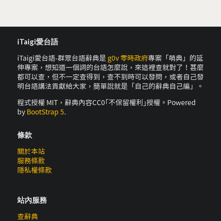
iTaigi愛台語
iTaigi愛台語-群眾台語辭典是
g0v 零時政府
專案「萌典」的延
伸專案，想知道一個詞的台語怎麼說，來這裡查就對了！甚麼
都可以查，但不一定查得到，查不到時可以發問，或者自己發
明台語講法貢獻給大家，簡單說就是「自己的辭典自己編」。
程式授權 MIT，辭典內容CC0｢不保留權利｣授權。Powered
by
BootStrap 5
.
條款
關於本站
服務條款
隱私權條款
站內服務
查辭典