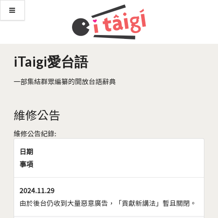
iTaigi愛台語
一部集結群眾編纂的開放台語辭典
維修公告
維修公告紀錄:
日期
事項
2024.11.29
由於後台仍收到大量惡意廣告，「貢獻新講法」暫且關閉。