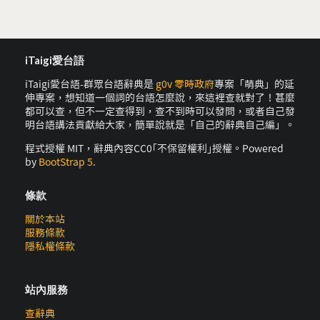
iTaigi愛台語
iTaigi愛台語-群眾台語辭典是
g0v 零時政府
專案「萌典」的延
伸專案，想知道一個詞的台語怎麼說，來這裡查就對了！甚麼
都可以查，但不一定查得到，查不到時可以發問，或者自己發
明台語講法貢獻給大家，簡單說就是「自己的辭典自己編」。
程式授權 MIT，辭典內容CC0｢不保留權利｣授權。Powered
by
BootStrap 5
.
條款
關於本站
服務條款
隱私權條款
站內服務
查辭典