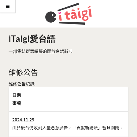
iTaigi愛台語
一部集結群眾編纂的開放台語辭典
維修公告
維修公告紀錄:
日期
事項
2024.11.29
由於後台仍收到大量惡意廣告，「貢獻新講法」暫且關閉。