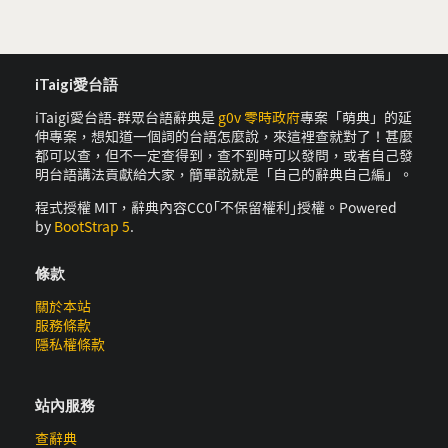
iTaigi愛台語
iTaigi愛台語-群眾台語辭典是
g0v 零時政府
專案「萌典」的延
伸專案，想知道一個詞的台語怎麼說，來這裡查就對了！甚麼
都可以查，但不一定查得到，查不到時可以發問，或者自己發
明台語講法貢獻給大家，簡單說就是「自己的辭典自己編」。
程式授權 MIT，辭典內容CC0｢不保留權利｣授權。Powered
by
BootStrap 5
.
條款
關於本站
服務條款
隱私權條款
站內服務
查辭典