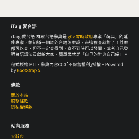
iTaigi愛台語
iTaigi愛台語-群眾台語辭典是
g0v 零時政府
專案「萌典」的延
伸專案，想知道一個詞的台語怎麼說，來這裡查就對了！甚麼
都可以查，但不一定查得到，查不到時可以發問，或者自己發
明台語講法貢獻給大家，簡單說就是「自己的辭典自己編」。
程式授權 MIT，辭典內容CC0｢不保留權利｣授權。Powered
by
BootStrap 5
.
條款
關於本站
服務條款
隱私權條款
站內服務
查辭典