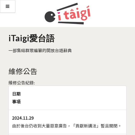
iTaigi愛台語
一部集結群眾編纂的開放台語辭典
維修公告
維修公告紀錄:
日期
事項
2024.11.29
由於後台仍收到大量惡意廣告，「貢獻新講法」暫且關閉。